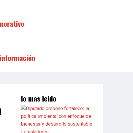
morativo
 información
lo mas leido
a
Legisladores