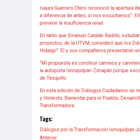
Isaura Guerrero Otero reconoció la apertura d
a diferencia de antes, sí nos escuchamos”. El
prevenir la insuficiencia renal.
En tanto que Emanuel Catalán Badillo, estudia
proyectos, de la UTVM, consideró que los Di
Hidalgo”. Él y sus compañeros presentaron u
“Mi propuesta es construir caminos y carreter
la autopista Ixmiquilpan-Zimapán porque eso
de Tasquillo.
En esta edición de Diálogos Ciudadanos se re
y Honesto; Bienestar para el Pueblo; Desarroll
Transformadora.
Tags:
Diálogos por la Transformación
Ixmiquilpan
J
Anterior