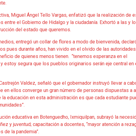
te.
ctiva, Miguel Ángel Tello Vargas, enfatizó que la realización de 
os entre el Gobierno de Hidalgo y la ciudadanía. Exhortó a las y l
trucción del estado que queremos.
edios, entregó un collar de flores a modo de bienvenida, declar
s pues durante años, han vivido en el olvido de las autoridades
beneficio de quienes menos tienen. “tenemos esperanza en el
y estoy segura que los pueblos originarios serán eje central en 
Castrejón Valdez, señaló que el gobernador instruyó llevar a cab
que en ellos converge un gran número de personas dispuestas a a
o de la educación en esta administración es que cada estudiante p
omunidades”.
tución educativa en Botenguedho, Ixmiquilpan, subrayó la necesi
iñez y juventud; capacitación a docentes, “mayor atención a reza
s de la pandemia”.