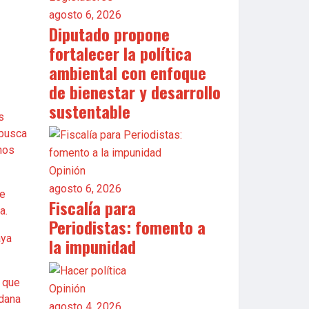
agosto 6, 2026
Diputado propone
fortalecer la política
ambiental con enfoque
de bienestar y desarrollo
sustentable
s
 busca
nos
Opinión
agosto 6, 2026
te
Fiscalía para
a.
Periodistas: fomento a
aya
la impunidad
o que
Opinión
adana
agosto 4, 2026