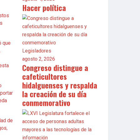
Hacer política
estos
os
ó que
.
Legisladores
agosto 2, 2026
Congreso distingue a
esta
cafeticultores
hidalguenses y respalda
o
la creación de su día
portar
conmemorativo
ueda
dad de
gos,