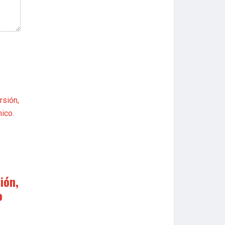
ión,
o