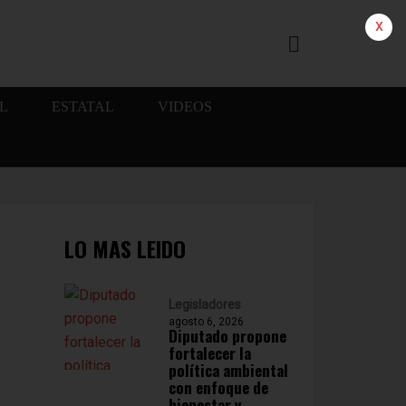
x
L
ESTATAL
VIDEOS
LO MAS LEIDO
Legisladores
agosto 6, 2026
Diputado propone
fortalecer la
política ambiental
con enfoque de
bienestar y