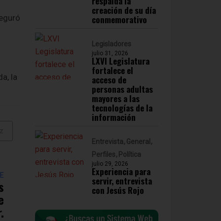
respalda la
creación de su día
seguró
conmemorativo
Legisladores
julio 31, 2026
LXVI Legislatura
fortalece el
a, la
acceso de
personas adultas
mayores a las
tecnologías de la
información
ez
Entrevista
General
Perfiles
Política
julio 29, 2026
Experiencia para
TE
servir, entrevista
s
con Jesús Rojo
e
.