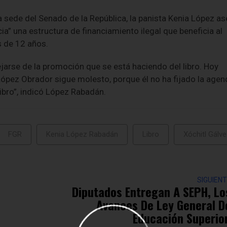
 sede del Senado de la República, la panista Kenia López a
ia” una estructura de financiamiento ilegal que beneficia al
 de 12 años.
jarse de la promoción que se está haciendo del libro. Hoy
pez Obrador sigue molesto, porque él no ha fijado la agend
libro”, indicó López Rabadán.
FGR
Kenia López Rabadán
Libro
Xóchitl Gálv
SIGUIEN
Diputados Entregan A SEPH, Lo
Avances De Ley General D
Educación Superior