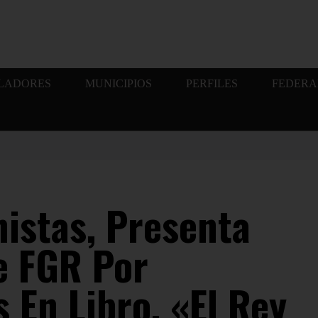
SLADORES
MUNICIPIOS
PERFILES
FEDERA
istas, Presenta
e FGR Por
 En Libro, «El Rey