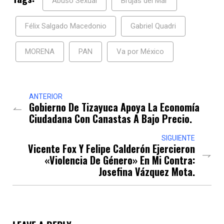
Abuso Sexual
Brujas del Mar
Félix Salgado Macedonio
Gabriel Quadri
MORENA
PAN
Va por México
ANTERIOR
Gobierno De Tizayuca Apoya La Economía
Ciudadana Con Canastas A Bajo Precio.
SIGUIENTE
Vicente Fox Y Felipe Calderón Ejercieron
«violencia De Género» En Mi Contra:
Josefina Vázquez Mota.