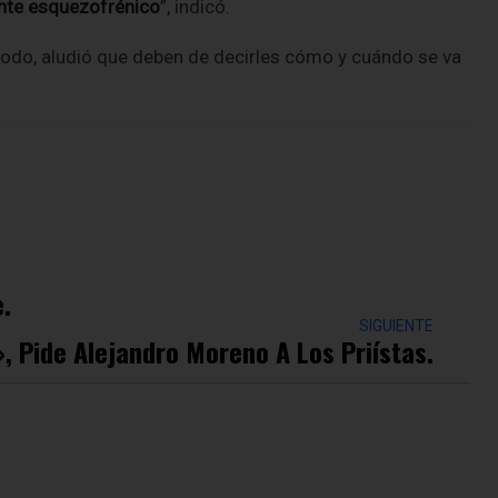
ente esquezofrénico
”, indicó.
todo, aludió que deben de decirles cómo y cuándo se va
.
SIGUIENTE
», Pide Alejandro Moreno A Los Priístas.