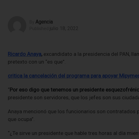
Agencia
By
julio 18, 2022
Published
Ricardo Anaya
,
excandidato a la presidencia del PAN, lla
pretexto con un “es que”.
critica la cancelación del programa para apoyar Mipyme
“
Por eso digo que tenemos un presidente esquezofrénico
presidente son servidores, que los jefes son sus ciudad
Anaya mencionó que los funcionarios son contratados pa
que ocupa”.
“¿Te sirve un presidente que hable tres horas al día mie