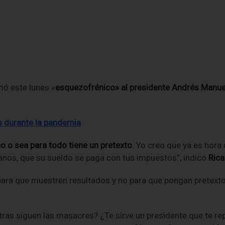
mó este lunes «
esquezofrénico» al presidente Andrés Manu
s durante la pandemia
 o sea para todo tiene un pretexto
. Yo creo que ya es hor
anos, que su sueldo se paga con tus impuestos”, indicó
Ric
ra que muestren resultados y no para que pongan pretextos,
ntras siguen las masacres? ¿Te sirve un presidente que te r