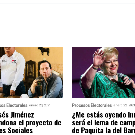
os Electorales
Procesos Electorales
enero 20, 2021
enero 22, 202
sés Jiménez
¿Me estás oyendo inú
ndona el proyecto de
será el lema de cam
es Sociales
de Paquita la del Bar