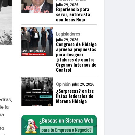
julio 29, 2026
Experiencia para
servir, entrevista
con Jesús Rojo
Legisladores
julio 29, 2026
Congreso de Hidalgo
aprueba propuestas
para designar
titulares de cuatro
Órganos Internos de
Control
Opinión
julio 29, 2026
¿Sorpresas? en las
listas federales de
edras,
Morena Hidalgo
de la
na.
no