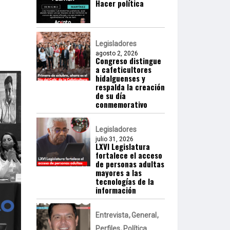
Hacer política
Legisladores
agosto 2, 2026
Congreso distingue
a cafeticultores
hidalguenses y
respalda la creación
de su día
conmemorativo
Legisladores
julio 31, 2026
LXVI Legislatura
fortalece el acceso
de personas adultas
mayores a las
tecnologías de la
información
Entrevista
General
Perfiles
Política