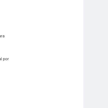
ara
l por