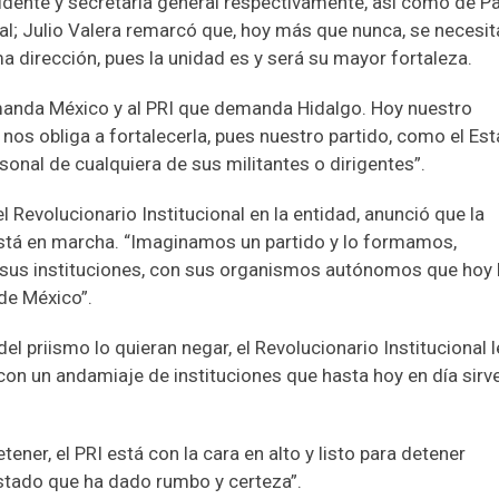
idente y secretaria general respectivamente, así como de P
l; Julio Valera remarcó que, hoy más que nunca, se necesit
a dirección, pues la unidad es y será su mayor fortaleza.
emanda México y al PRI que demanda Hidalgo. Hoy nuestro
y nos obliga a fortalecerla, pues nuestro partido, como el Es
sonal de cualquiera de sus militantes o dirigentes”.
l Revolucionario Institucional en la entidad, anunció que la
 está en marcha. “Imaginamos un partido y lo formamos,
 sus instituciones, con sus organismos autónomos que hoy 
de México”.
 priismo lo quieran negar, el Revolucionario Institucional l
con un andamiaje de instituciones que hasta hoy en día sirv
er, el PRI está con la cara en alto y listo para detener
Estado que ha dado rumbo y certeza”.