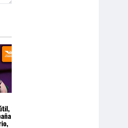
1
til,
paña
rio,