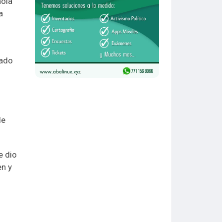
aola
a
tado
le
e dio
en y