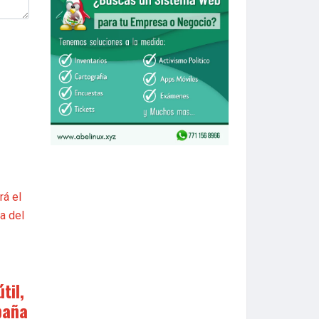
til,
paña