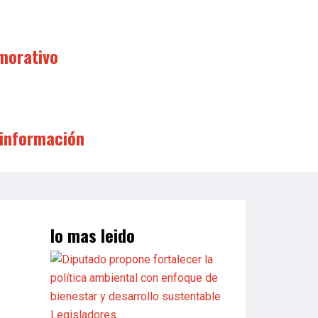
morativo
 información
lo mas leido
Legisladores