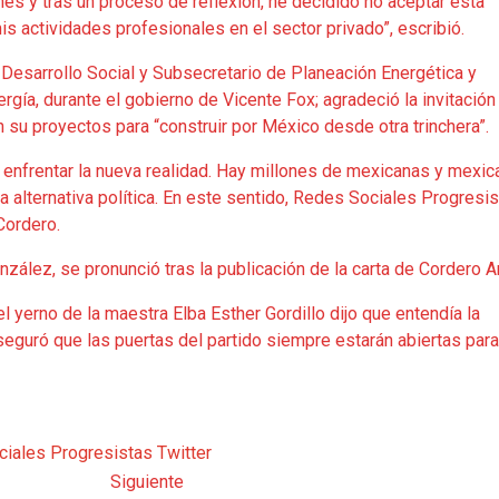
s y tras un proceso de reflexión, he decidido no aceptar esta
s actividades profesionales en el sector privado”, escribió.
e Desarrollo Social y Subsecretario de Planeación Energética y
rgía, durante el gobierno de Vicente Fox; agradeció la invitación
su proyectos para “construir por México desde otra trinchera”.
ra enfrentar la nueva realidad. Hay millones de mexicanas y mexi
a alternativa política. En este sentido, Redes Sociales Progresi
Cordero.
nzález, se pronunció tras la publicación de la carta de Cordero A
l yerno de la maestra Elba Esther Gordillo dijo que entendía la
seguró que las puertas del partido siempre estarán abiertas para
iales Progresistas
Twitter
Siguiente