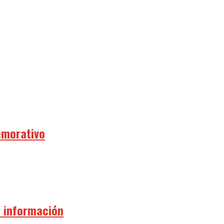
emorativo
a información