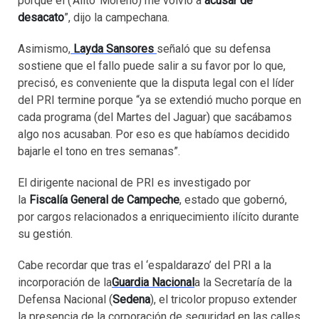
porque él (‘Alito’ Moreno) me volvió a
acusar de
desacato
”, dijo la campechana.
Asimismo,
Layda Sansores
señaló que su defensa
sostiene que el fallo puede salir a su favor por lo que,
precisó, es conveniente que la disputa legal con el líder
del PRI termine porque “ya se extendió mucho porque en
cada programa (del Martes del Jaguar) que sacábamos
algo nos acusaban. Por eso es que habíamos decidido
bajarle el tono en tres semanas”.
El dirigente nacional de PRI es investigado por
la
Fiscalía General de Campeche
, estado que gobernó,
por cargos relacionados a enriquecimiento ilícito durante
su gestión.
Cabe recordar que tras el ‘espaldarazo’ del PRI a la
incorporación de la
Guardia Nacional
a la Secretaría de la
Defensa Nacional (
Sedena
), el tricolor propuso extender
la presencia de la corporación de seguridad en las calles