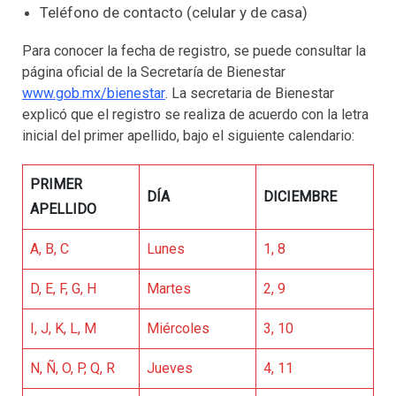
Teléfono de contacto (celular y de casa)
Para conocer la fecha de registro, se puede consultar la
página oficial de la Secretaría de Bienestar
www.gob.mx/bienestar
. La secretaria de Bienestar
explicó que el registro se realiza de acuerdo con la letra
inicial del primer apellido, bajo el siguiente calendario:
PRIMER
DÍA
DICIEMBRE
APELLIDO
A, B, C
Lunes
1, 8
D, E, F, G, H
Martes
2, 9
I, J, K, L, M
Miércoles
3, 10
N, Ñ, O, P, Q, R
Jueves
4, 11