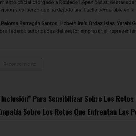
imiento oficial otorgado a Robledo López por su destacada t
visión y esfuerzo que ha dejado una huella perdurable en la 
s
Paloma Barragán Santos
,
Lizbeth Iraís Ordaz Islas
,
Yarabi 
dora federal; autoridades del sector empresarial, representa
Reconocimiento
Inclusión” Para Sensibilizar Sobre Los Reto
Empatía Sobre Los Retos Que Enfrentan Las P