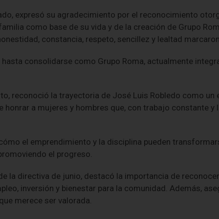
ado, expresó su agradecimiento por el reconocimiento otorga
 familia como base de su vida y de la creación de Grupo R
onestidad, constancia, respeto, sencillez y lealtad marcaron
 hasta consolidarse como Grupo Roma, actualmente integra
nto, reconoció la trayectoria de José Luis Robledo como un 
e honrar a mujeres y hombres que, con trabajo constante y 
a cómo el emprendimiento y la disciplina pueden transformar
 promoviendo el progreso.
 de la directiva de junio, destacó la importancia de recono
pleo, inversión y bienestar para la comunidad. Además, ase
l que merece ser valorada.